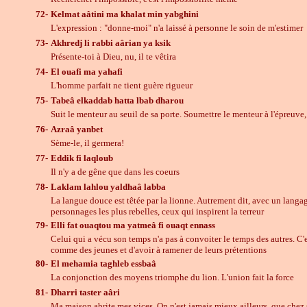
72-
Kelmat aâtini ma khalat min yabghini
L'expression : "donne-moi" n'a laissé à personne le soin de m'estimer
73-
Akhredj li rabbi aârian ya ksik
Présente-toi à Dieu, nu, il te vêtira
74-
El ouafi ma yahafi
L'homme parfait ne tient guère rigueur
75-
Tabeâ elkaddab hatta lbab dharou
Suit le menteur au seuil de sa porte. Soumettre le menteur à l'épreuve,
76-
Azraâ yanbet
Sème-le, il germera!
77-
Eddik fi laqloub
Il n'y a de gêne que dans les coeurs
78-
Laklam lahlou yaldhaâ labba
La langue douce est têtée par la lionne. Autrement dit, avec un langa
personnages les plus rebelles, ceux qui inspirent la terreur
79-
Elli fat ouaqtou ma yatmeâ fi ouaqt ennass
Celui qui a vécu son temps n'a pas à convoiter le temps des autres. C'
comme des jeunes et d'avoir à ramener de leurs prétentions
80-
El mehamia taghleb essbaâ
La conjonction des moyens triomphe du lion. L'union fait la force
81-
Dharri taster aâri
Ma maison abrite mes vices. On n'est jamais mieux ailleurs, que chez 