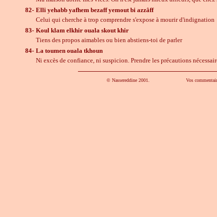
82-
Elli yehabb yafhem bezaff yemout bi azzâff
Celui qui cherche à trop comprendre s'expose à mourir d'indignation
83-
Koul klam elkhir ouala skout khir
Tiens des propos aimables ou bien abstiens-toi de parler
84-
La toumen ouala tkhoun
Ni excès de confiance, ni suspicion. Prendre les précautions nécessair
© Nassereddine 2001. Vos commentaire