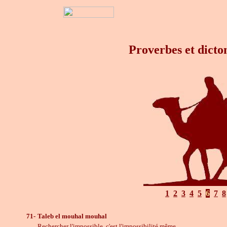
Proverbes et dicto
1
2
3
4
5
6
7
8
71-
Taleb el mouhal mouhal
Rechercher l'impossible, c'est l'impossibilité même