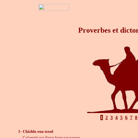
Proverbes et dicto
1
2
3
4
5
6
7
8
1-
Châdda oua tzoul
Calamité qui finira bien par passer