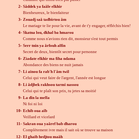
2-
Sâddek ya faâle elkhir
Bienheureux, le bienfaiteur
3-
Zouadj saâ tadbirtou âm
Le mariage te lie pour la vie, avant de t'y engager, réfléchis bien!
4-
Skatna lou, dkhal ba hmarou
Comme nous n'avions rien dit, monsieur s'est tout permis
5-
Serr tnin ya ârfouh alfin
Secret de deux, bientôt secret pour personne
6-
Ziadate elkhir ma fiha ndama
Abondance des biens ne nuit jamais
7-
Li aïnou fa rab'h l'âm twil
Celui qui veut faire de l'argent, l'année est longue
8-
Li âdjbek rakhsou tarmi nassou
Celui qui te plaît son prix, tu jetes sa moitié
9-
La dîn la mella
Ni foi ni loi
10-
Echib oua aîb
Veillard et vicelard
11-
Sakran oua yaâref bab dharou
Complètement ivre mais il sait où se trouve sa maison
12-
El ghaïb hedjtou maâh